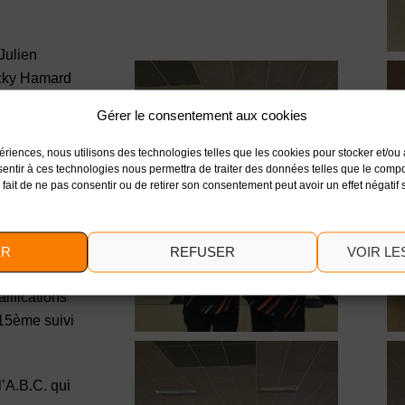
Julien
acky Hamard
Gérer le consentement aux cookies
ionales du
périences, nous utilisons des technologies telles que les cookies pour stocker et/o
4 et 15 Juin
nsentir à ces technologies nous permettra de traiter des données telles que le com
e fait de ne pas consentir ou de retirer son consentement peut avoir un effet négatif 
17ème en
ER
REFUSER
VOIR L
gorie C.
lifications
 15ème suivi
l’A.B.C. qui