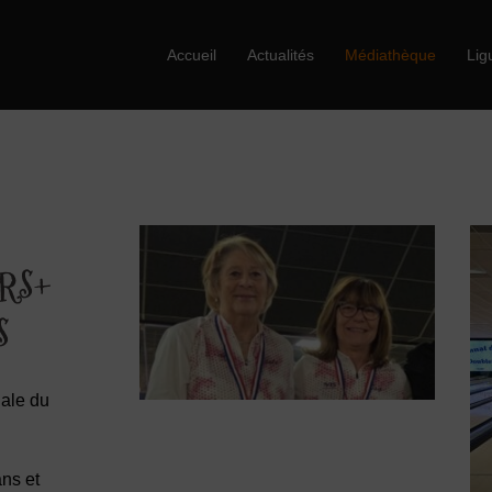
Accueil
Actualités
Médiathèque
Lig
RS+
S
nale du
ns et