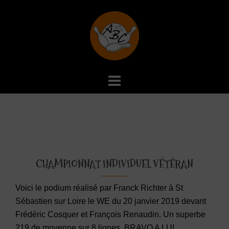
Aller
au
contenu
CHAMPIONNAT INDIVIDUEL VÉTÉRAN
Voici le podium réalisé par Franck Richter à St
Sébastien sur Loire le WE du 20 janvier 2019 devant
Frédéric Cosquer et François Renaudin. Un superbe
219 de moyenne sur 8 lignes, BRAVO A LUI.